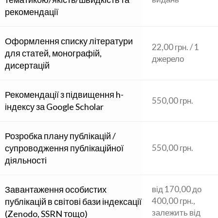
рекомендації
Оформлення списку літератури
22,00 грн. / 1
для статей, монографій,
джерело
дисертацій
Рекомендації з підвищення h-
550,00 грн.
індексу за Google Scholar
Розробка плану публікацій /
супроводження публікаційної
550,00 грн.
діяльності
Завантаження особистих
від 170,00 до
400,00 грн.,
публікацій в світові бази індексації
залежить від
(Zenodo, SSRN тощо)