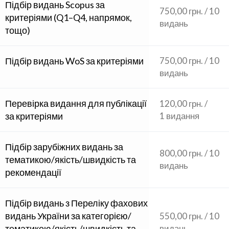
Підбір видань Scopus за
750,00 грн. / 10
критеріями (Q1–Q4, напрямок,
видань
тощо)
Підбір видань WoS за критеріями
750,00 грн. / 10
видань
Перевірка видання для публікації
120,00 грн. /
за критеріями
1 видання
Підбір зарубіжних видань за
800,00 грн. / 10
тематикою/якість/швидкість та
видань
рекомендації
Підбір видань з Переліку фахових
видань України за категорією/
550,00 грн. / 10
тематикою/якість/швидкість та
видань