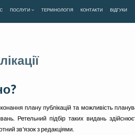
С
ПОСЛУГИ
ТЕРМІНОЛОГІЯ
КОНТАКТИ
ВІДГУКИ
лікації
но?
иконання плану публікацій та можливість планув
ань. Ретельний підбір таких видань здійснюєт
отний зв'язок з редакціями.