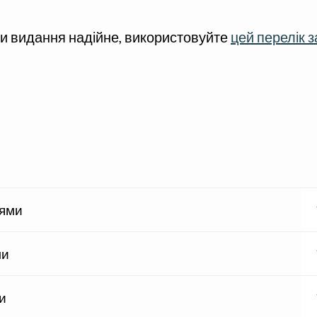
чи видання надійне, використовуйте
цей перелік 
іями
ми
и